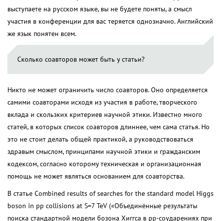
выступаете на русском языке, вы не будете поняты, а смысл
участия в конференции для вас теряется однозначно. Английский
же язык понятен всем.
Сколько соавторов может быть у статьи?
Никто не может ограничить число соавторов. Оно определяется
самими соавторами исходя из участия в работе, творческого
вклада и скользких критериев научной этики. Известно много
статей, в которых список соавторов длиннее, чем сама статья. Но
это не стоит делать общей практикой, а руководствоваться
здравым смыслом, принципами научной этики и гражданским
кодексом, согласно которому техническая и организационная
помощь не может являться основанием для соавторства.
В статье Combined results of searches for the standard model Higgs
boson in pp collisions at S=7 TeV («Объединённые результаты
поиска стандартной модели бозона Хиггса в рр-соударениях при