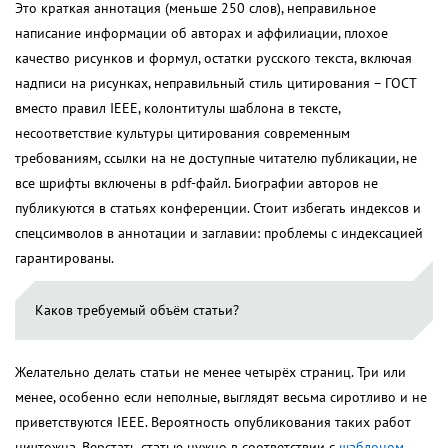
Это краткая аннотация (меньше 250 слов), неправильное
написание информации об авторах и аффилиации, плохое
качество рисунков и формул, остатки русского текста, включая
надписи на рисунках, неправильный стиль цитирования – ГОСТ
вместо правил IEEE, колонтитулы шаблона в тексте,
несоответствие культуры цитирования современным
требованиям, ссылки на не доступные читателю публикации, не
все шрифты включены в pdf-файл. Биографии авторов не
публикуются в статьях конференции. Стоит избегать индексов и
спецсимволов в аннотации и заглавии: проблемы с индексацией
гарантированы.
Каков требуемый объём статьи?
Желательно делать статьи не менее четырёх страниц. Три или
менее, особенно если неполные, выглядят весьма сиротливо и не
приветствуются IEEE. Вероятность опубликования таких работ
ничтожна. Верстать статью нужно в соответствии с
шаблоном
.